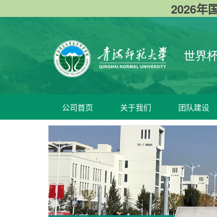
2026年国
世界杯
公司首页
关于我们
团队建设