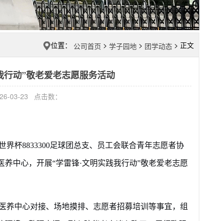
位置：
>
>
> 正文
公司首页
学子园地
团学动态
践我行动”敬老爱老志愿服务活动
6-03-23 点击数：
，世界杯8833300足球团总支、员工会联合青年志愿者协
利医养中心，开展“学雷锋·文明实践我行动”敬老爱老志愿
利医养中心对接、场地摸排、志愿者招募培训等事宜，组