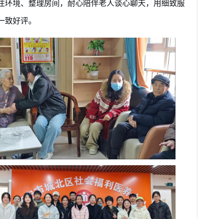
住环境、整理房间，耐心陪伴老人谈心聊天，用细致服
一致好评。