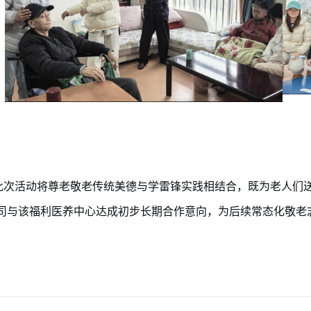
此次活动将尊老敬老传统美德与学雷锋实践相结合，既为老人们
司与该福利医养中心达成初步长期合作意向，为后续常态化敬老