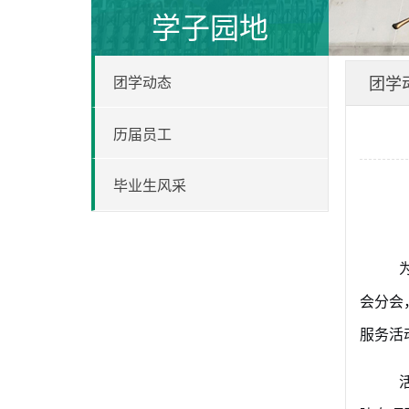
学子园地
团学
团学动态
历届员工
毕业生风采
会分会
服务活