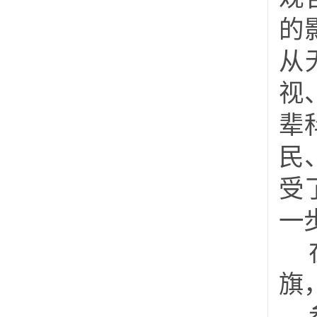
的
从
视
辈
民
受
一
旗