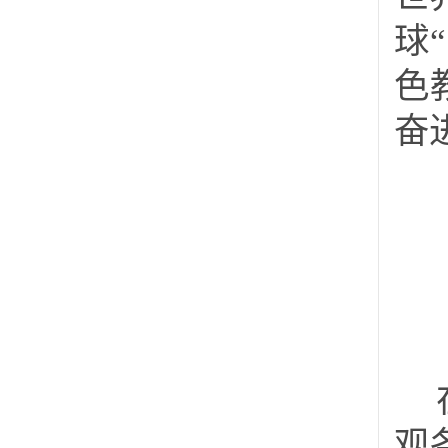
球
色
奋
观