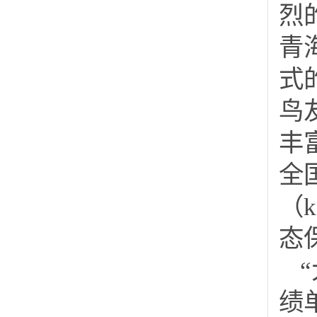
烈
青
式
鸟
丰
全
（
态
绩单