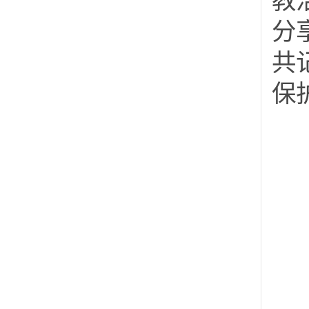
教
分
共
保