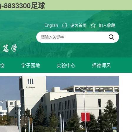
)-8833300足球
English
设为首页
加入收藏
窗
学子园地
实验中心
师德师风