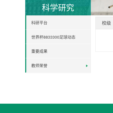
科学研究
校级
科研平台
世界杯8833300足球动态
重要成果
教师荣誉