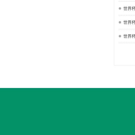
世界杯
世界杯
世界杯